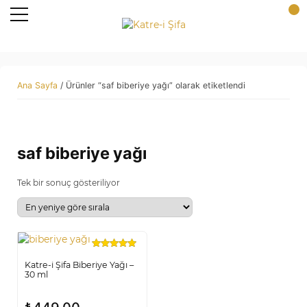
Ana Sayfa
/ Ürünler “saf biberiye yağı” olarak etiketlendi
saf biberiye yağı
Tek bir sonuç gösteriliyor
5 üzerinden
5.00
oy aldı
Katre-i Şifa Biberiye Yağı –
30 ml