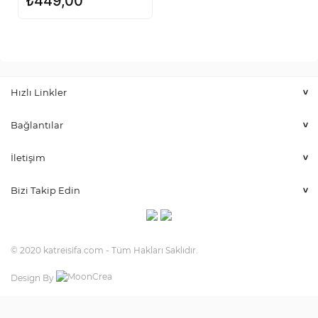
₺
449,00
Hızlı Linkler
˂
Bağlantılar
˂
İletişim
˂
Bizi Takip Edin
˂
© 2020 katreisifa.com - Tüm Hakları Saklıdır.
Design By