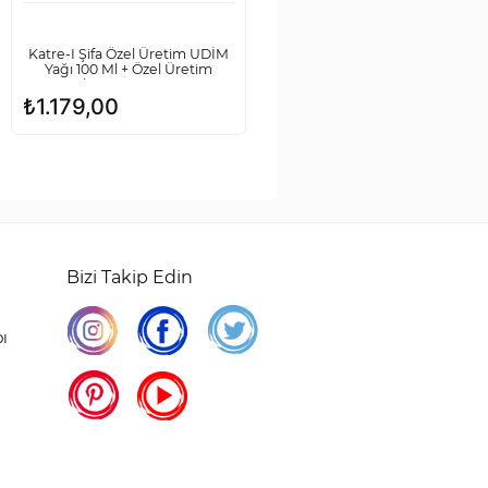
Katre-I Şifa Özel Üretim UDİM
Yağı 100 Ml + Özel Üretim
Keçiboynuzu – Harnup
Pekmezi 340 Gr
₺
1.179,00
Bizi Takip Edin
pı