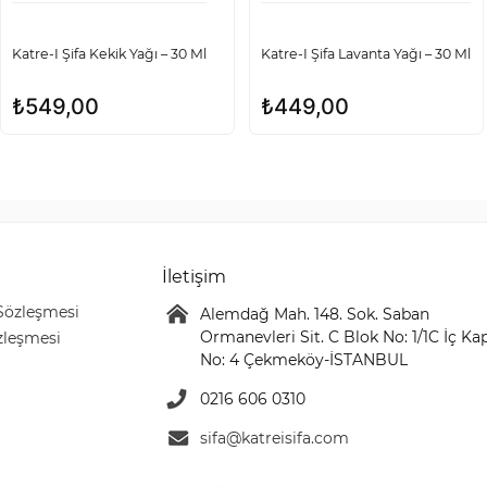
Katre-I Şifa Kekik Yağı – 30 Ml
Katre-I Şifa Lavanta Yağı – 30 Ml
₺
549,00
₺
449,00
İletişim
 Sözleşmesi
Alemdağ Mah. 148. Sok. Saban
Ormanevleri Sit. C Blok No: 1/1C İç Ka
zleşmesi
No: 4 Çekmeköy-İSTANBUL
0216 606 0310
sifa@katreisifa.com