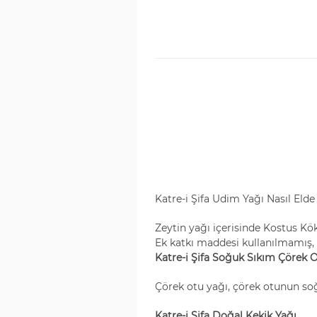
Katre-i Şifa Udim Yağı Nasıl Elde 
Zeytin yağı içerisinde Kostus Kök
Ek katkı maddesi kullanılmamış,
Katre-i Şifa Soğuk Sıkım Çörek 
Çörek otu yağı, çörek otunun soğ
Katre-i Şifa Doğal Kekik Yağı