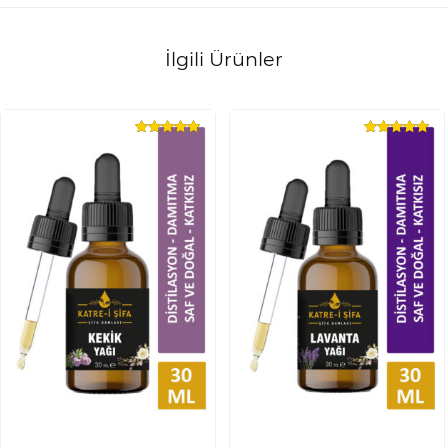
İlgili Ürünler
5 üzerinden
5 üzerinden
5.00
oy aldı
5.00
oy aldı