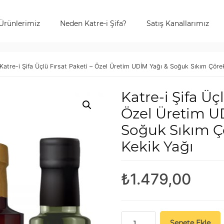
Ürünlerimiz
Neden Katre-i Şifa?
Satış Kanallarımız
Katre-i Şifa Üçlü Fırsat Paketi – Özel Üretim UDİM Yağı & Soğuk Sıkım Çöre
Katre-i Şifa Üç
Özel Üretim U
Soğuk Sıkım Ç
Kekik Yağı
₺
1.479,00
Katre-
Sepete Ekle